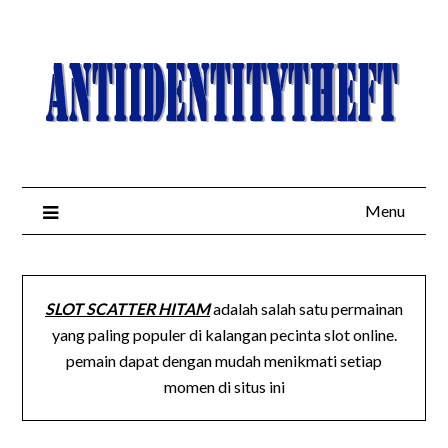
Skip
to
content
Menu
SLOT SCATTER HITAM
adalah salah satu permainan
yang paling populer di kalangan pecinta slot online.
pemain dapat dengan mudah menikmati setiap
momen di situs ini