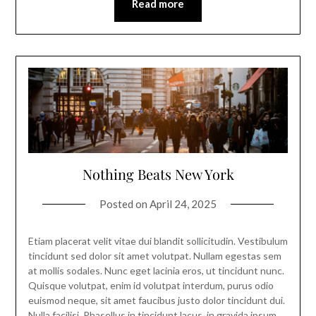
Read more
Nothing Beats New York
Posted on
April 24, 2025
Etiam placerat velit vitae dui blandit sollicitudin. Vestibulum
tincidunt sed dolor sit amet volutpat. Nullam egestas sem
at mollis sodales. Nunc eget lacinia eros, ut tincidunt nunc.
Quisque volutpat, enim id volutpat interdum, purus odio
euismod neque, sit amet faucibus justo dolor tincidunt dui.
Nulla facilisi. Phasellus in tincidunt lacus, in gravida ipsum.