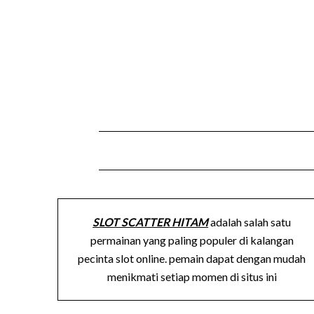
Skip
to
content
SLOT SCATTER HITAM
adalah salah satu
permainan yang paling populer di kalangan
pecinta slot online. pemain dapat dengan mudah
menikmati setiap momen di situs ini