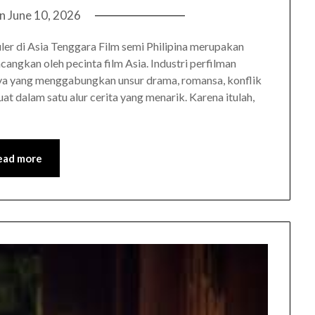
on
June 10, 2026
er di Asia Tenggara Film semi Philipina merupakan
cangkan oleh pecinta film Asia. Industri perfilman
ya yang menggabungkan unsur drama, romansa, konflik
uat dalam satu alur cerita yang menarik. Karena itulah,
ead more