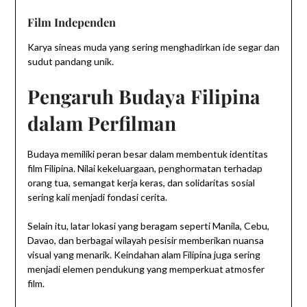
Film Independen
Karya sineas muda yang sering menghadirkan ide segar dan
sudut pandang unik.
Pengaruh Budaya Filipina
dalam Perfilman
Budaya memiliki peran besar dalam membentuk identitas
film Filipina. Nilai kekeluargaan, penghormatan terhadap
orang tua, semangat kerja keras, dan solidaritas sosial
sering kali menjadi fondasi cerita.
Selain itu, latar lokasi yang beragam seperti Manila, Cebu,
Davao, dan berbagai wilayah pesisir memberikan nuansa
visual yang menarik. Keindahan alam Filipina juga sering
menjadi elemen pendukung yang memperkuat atmosfer
film.