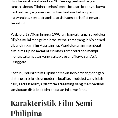
dimulai sejak awal abad ke-20. Seiring perkembangan
zaman, sineas Filipina berhasil menciptakan berbagai karya
berkualitas yang mencerminkan budaya, kehidupan
masyarakat, serta dinamika sosial yang terjadi di negara
tersebut.
Pada era 1970-an hingga 1990-an, banyak rumah produksi
Filipina mulai mengeksplorasi tema-tema yang lebih berani
dibandingkan film Asia lainnya. Pendekatan ini membuat
film-film Filipina memiliki ciri khas tersendiri dan mampu
menciptakan pasar yang cukup besar di kawasan Asia
Tenggara.
Saat ini, industri film Filipina semakin berkembang dengan
dukungan teknologi modern, kualitas produksi yang lebih
baik, serta hadirnya platform streaming yang memperluas
jangkauan distribusi film ke pasar internasional.
Karakteristik Film Semi
Philipina