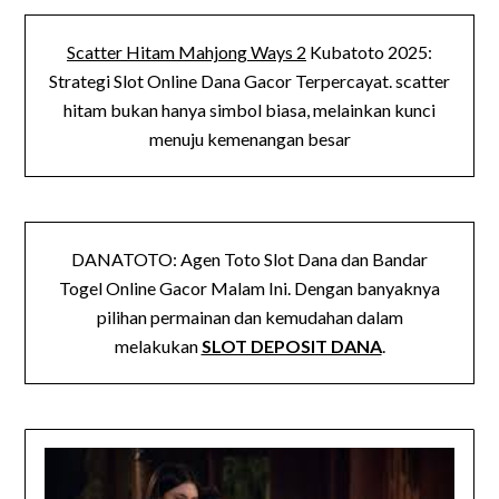
Scatter Hitam Mahjong Ways 2
Kubatoto 2025:
Strategi Slot Online Dana Gacor Terpercayat. scatter
hitam bukan hanya simbol biasa, melainkan kunci
menuju kemenangan besar
DANATOTO: Agen Toto Slot Dana dan Bandar
Togel Online Gacor Malam Ini. Dengan banyaknya
pilihan permainan dan kemudahan dalam
melakukan
SLOT DEPOSIT DANA
.