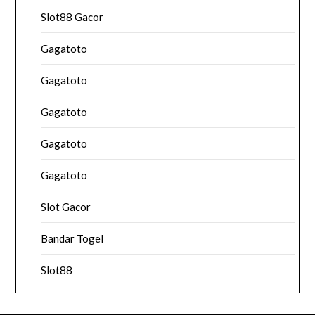
Slot88 Gacor
Gagatoto
Gagatoto
Gagatoto
Gagatoto
Gagatoto
Slot Gacor
Bandar Togel
Slot88