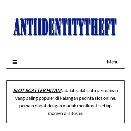
Skip
to
content
Menu
SLOT SCATTER HITAM
adalah salah satu permainan
yang paling populer di kalangan pecinta slot online.
pemain dapat dengan mudah menikmati setiap
momen di situs ini