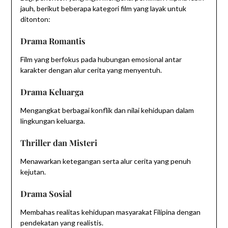
jauh, berikut beberapa kategori film yang layak untuk
ditonton:
Drama Romantis
Film yang berfokus pada hubungan emosional antar
karakter dengan alur cerita yang menyentuh.
Drama Keluarga
Mengangkat berbagai konflik dan nilai kehidupan dalam
lingkungan keluarga.
Thriller dan Misteri
Menawarkan ketegangan serta alur cerita yang penuh
kejutan.
Drama Sosial
Membahas realitas kehidupan masyarakat Filipina dengan
pendekatan yang realistis.