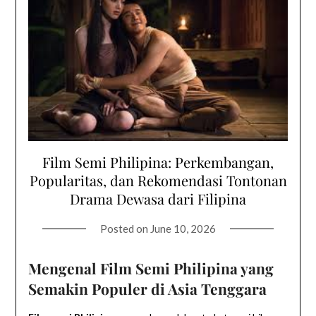
Film Semi Philipina: Perkembangan,
Popularitas, dan Rekomendasi Tontonan
Drama Dewasa dari Filipina
Posted on
June 10, 2026
Mengenal Film Semi Philipina yang
Semakin Populer di Asia Tenggara